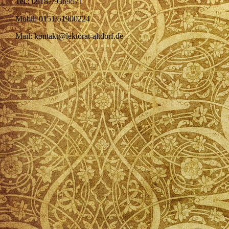
Tel.: 09187/9369571
Mobil: 0151/51900224
Mail: kontakt@lektorat-altdorf.de