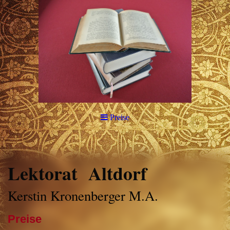
Preise
Lektorat Altdorf
Kerstin Kronenberger M.A.
Preise