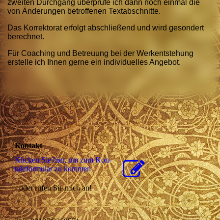
zweiten Durchgang überprüfe ich dann noch einmal die
von Änderungen betroffenen Textabschnitte.
Das Korrektorat erfolgt abschließend und wird gesondert
berechnet.
Für Coaching und Betreuung bei der Werkentstehung
erstelle ich Ihnen gerne ein individuelles Angebot.
Kontakt
Klicken Sie hier, um zum Kon­
takt­for­mu­lar zu kommen
- oder rufen Sie mich an!